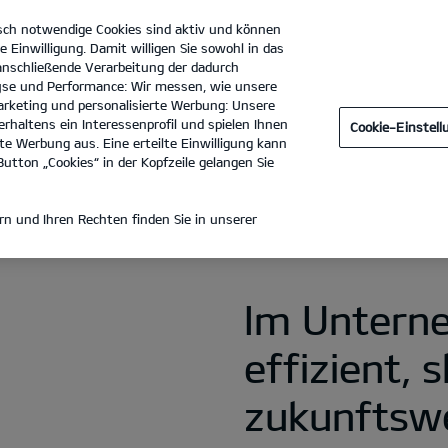
sch notwendige Cookies sind aktiv und können
e Einwilligung. Damit willigen Sie sowohl in das
 anschließende Verarbeitung der dadurch
se und Performance: Wir messen, wie unsere
Walter Schneider Seelbach GmbH & Co. KG
Tel. :
0271-37511
rketing und personalisierte Werbung: Unsere
rhaltens ein Interessenprofil und spielen Ihnen
Cookie-Einstel
Zu Hause laden
Öffentliches Laden
Laden im Unterne
e Werbung aus. Eine erteilte Einwilligung kann
utton „Cookies“ in der Kopfzeile gelangen Sie
EN IM UNTERNEHMEN
n und Ihren Rechten finden Sie in unserer